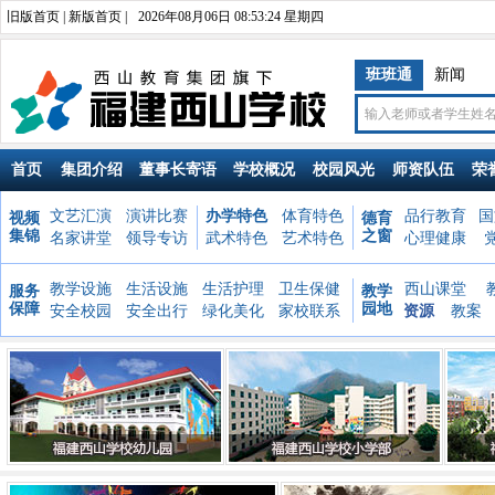
旧版首页
|
新版首页
|
2026年08月06日 08:53:25 星期四
班班通
新闻
首页
集团介绍
董事长寄语
学校概况
校园风光
师资队伍
荣
文艺汇演
演讲比赛
办学特色
体育特色
品行教育
国
视频
德育
集锦
之窗
名家讲堂
领导专访
武术特色
艺术特色
心理健康
教学设施
生活设施
生活护理
卫生保健
西山课堂
服务
教学
保障
园地
安全校园
安全出行
绿化美化
家校联系
资源
教案