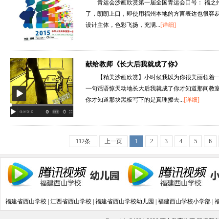
青运会沙画欣赏第一届全国青运会口号： 福之
了，朗朗上口，即使用福州本地的方言表达也很容易
设计主体，色彩飞扬，充满...
[详细]
献给教师《长大后我就成了你》
【精美沙画欣赏】小时候我以为你很美丽领着
一句话语惊天动地长大后我就成了你才知道那间教
你才知道那块黑板写下的是真理擦去...
[详细]
112条
上一页
1
2
3
4
5
6
福建省西山学校
|
江西省西山学校
|
福建省西山学校幼儿园
|
福建西山学校小学部
|