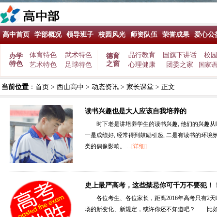
高中首页
学部概况
领导班子
校园风光
师资队伍
荣誉成果
爱心公
体育特色
武术特色
品行教育
国旗下讲话
校
办学
德育
特色
之窗
艺术特色
足球特色
心理健康
团委之家
国家
当前位置
：
首页
>
西山高中
>
动态资讯
>
家长课堂
> 正文
读书兴趣也是大人应该自我培养的
时下老是讲培养学生的读书兴趣, 他们的兴趣从
一是成绩好, 经常得到鼓励引起, 二是有读书的环境
类的偶像影响。 ...
[详细]
史上最严高考，这些禁忌你可千万不要犯！
各位考生、各位家长，距离2016年高考只有2
场的新变化、新规定，或许你还不知道吧？ 比