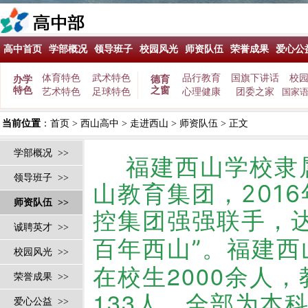
高中首页
学部概况
领导班子
校园风光
师资队伍
荣誉成果
爱心公
体育特色
武术特色
品行教育
国旗下讲话
校
办学
德育
特色
之窗
艺术特色
足球特色
心理健康
团委之家
国家
当前位置
：
首页
>
西山高中
>
走进西山
>
师资队伍
> 正文
学部概况 >>
福建西山学校隶属
领导班子 >>
山教育集团，201
师资队伍 >>
控集团强强联手，达
诚聘英才 >>
福建西
百年西山”。
校园风光 >>
在校生2000余人
荣誉成果 >>
133人，全部为本
爱心公益 >>