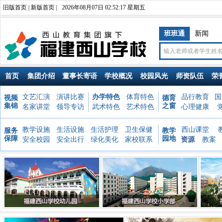
旧版首页
|
新版首页
|
2026年08月07日 02:52:18 星期五
班班通
新闻
首页
集团介绍
董事长寄语
学校概况
校园风光
师资队伍
荣
文艺汇演
演讲比赛
办学特色
体育特色
品行教育
国
视频
德育
集锦
之窗
名家讲堂
领导专访
武术特色
艺术特色
心理健康
教学设施
生活设施
生活护理
卫生保健
西山课堂
服务
教学
保障
园地
安全校园
安全出行
绿化美化
家校联系
资源
教案