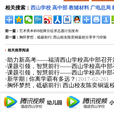
相关搜索：
西山学校
高中部
教辅材料
广电总局
前一篇：
艺术类本科B批降分征求志愿计划发布
后一篇：
胸怀梦想，砥砺前行| 西山校友陈奕铜返校分享学习经验
相关推荐阅读
·
助力新高考——福清西山学校高中部召开
·
课题引领，智慧前行——西山学校高中部
(2018-10-09)
·
课题引领，智慧前行——西山学校高中部
景下学生生涯规划教育和指导选课》开题
·
新学期 | 你离学霸有多远？
(2017-02-26)
景下学生生涯规划教育和指导选课》开题
·
胸怀梦想，砥砺前行| 西山校友陈奕铜返
16)