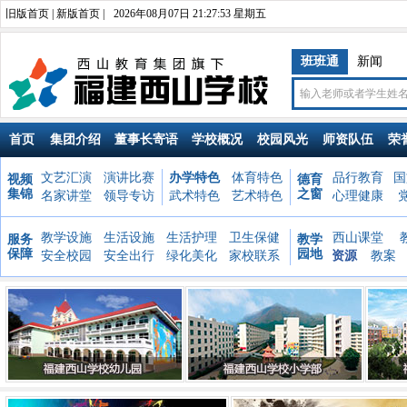
旧版首页
|
新版首页
|
2026年08月07日 21:27:54 星期五
班班通
新闻
首页
集团介绍
董事长寄语
学校概况
校园风光
师资队伍
荣
文艺汇演
演讲比赛
办学特色
体育特色
品行教育
国
视频
德育
集锦
之窗
名家讲堂
领导专访
武术特色
艺术特色
心理健康
教学设施
生活设施
生活护理
卫生保健
西山课堂
服务
教学
保障
园地
安全校园
安全出行
绿化美化
家校联系
资源
教案