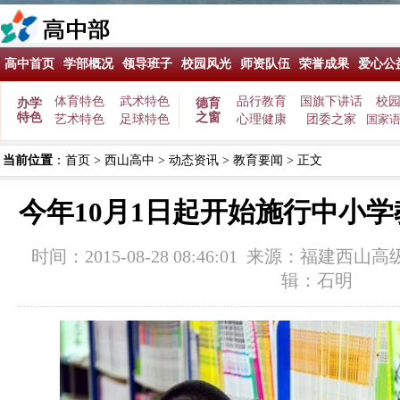
高中首页
学部概况
领导班子
校园风光
师资队伍
荣誉成果
爱心公
体育特色
武术特色
品行教育
国旗下讲话
校
办学
德育
特色
之窗
艺术特色
足球特色
心理健康
团委之家
国家
当前位置
：
首页
>
西山高中
>
动态资讯
>
教育要闻
> 正文
今年10月1日起开始施行中小
时间：2015-08-28 08:46:01 来源：
福建西山高
辑：石明